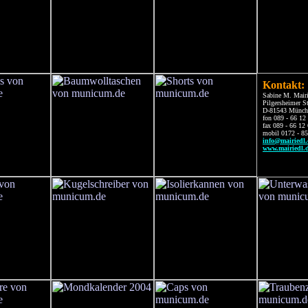
Kontakt:
Sabine M. Mairi
Pilgersheimer St
D-81543 Münch
fon 089 - 66 12
fax 089 - 66 12
mobil 0172 - 8
info@mairiedl.
www.mairiedl.