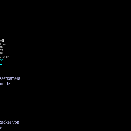
edl
r. 61
en
 13
 66
57 17 57
de
de